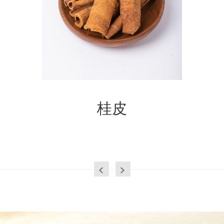
桂皮
<
>