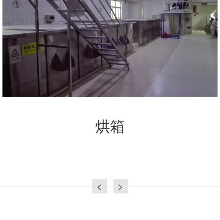
烘箱
<
>